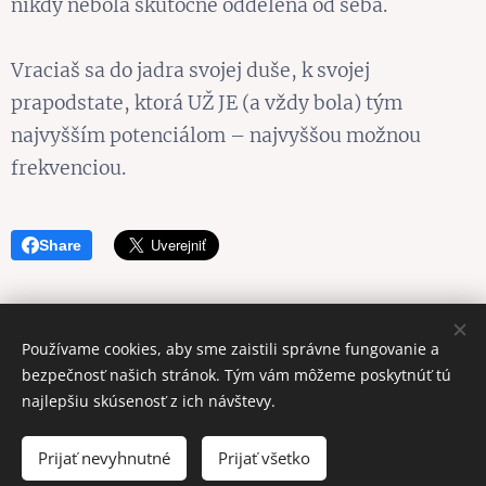
nikdy nebola skutočne oddelená od seba.
Vraciaš sa do jadra svojej duše, k svojej
prapodstate, ktorá UŽ JE (a vždy bola) tým
najvyšším potenciálom – najvyššou možnou
frekvenciou.
Share
Používame cookies, aby sme zaistili správne fungovanie a
Obrázky poskytol
Pexels
bezpečnosť našich stránok. Tým vám môžeme poskytnúť tú
Cookies
najlepšiu skúsenosť z ich návštevy.
Jazyky
Prijať nevyhnutné
Prijať všetko
Slovenčina
English