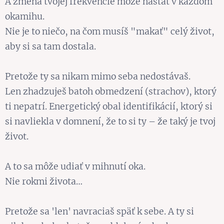
A zmena tvojej frekvencie môže nastať v každom
okamihu.
Nie je to niečo, na čom musíš "makať" celý život,
aby si sa tam dostala.
Pretože ty sa nikam mimo seba nedostávaš.
Len zhadzuješ batoh obmedzení (strachov), ktorý
ti nepatrí. Energetický obal identifikácií, ktorý si
si navliekla v domnení, že to si ty – že taký je tvoj
život.
A to sa môže udiať v mihnutí oka.
Nie rokmi života…
Pretože sa 'len' navraciaš späť k sebe. A ty si