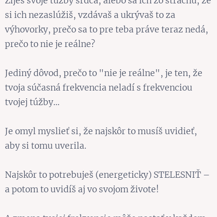
Žiješ svoje túžby srdca, alebo sa ich zo strachu, že
si ich nezaslúžiš, vzdávaš a ukrývaš to za
výhovorky, prečo sa to pre teba práve teraz nedá,
prečo to nie je reálne?
Jediný dôvod, prečo to "nie je reálne", je ten, že
tvoja súčasná frekvencia neladí s frekvenciou
tvojej túžby…
Je omyl myslieť si, že najskôr to musíš uvidieť,
aby si tomu uverila.
Najskôr to potrebuješ (energeticky) STELESNIŤ –
a potom to uvidíš aj vo svojom živote!