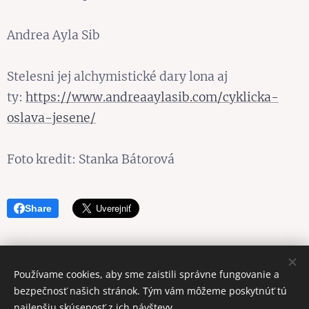
Andrea Ayla Sib
Stelesni jej alchymistické dary lona aj
ty:
https://www.andreaaylasib.com/cyklicka-
oslava-jesene/
Foto kredit: Stanka Bátorová
Share
Používame cookies, aby sme zaistili správne fungovanie a
Obrázky poskytol
Pexels
bezpečnosť našich stránok. Tým vám môžeme poskytnúť tú
Cookies
najlepšiu skúsenosť z ich návštevy.