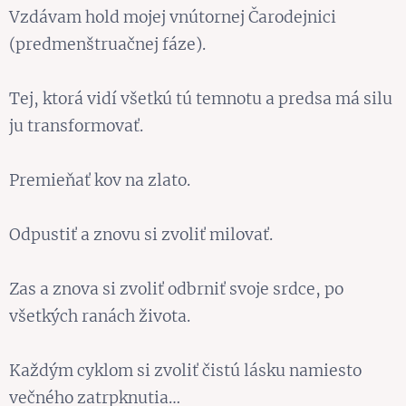
Vzdávam hold mojej vnútornej Čarodejnici
(predmenštruačnej fáze).
Tej, ktorá vidí všetkú tú temnotu a predsa má silu
ju transformovať.
Premieňať kov na zlato.
Odpustiť a znovu si zvoliť milovať.
Zas a znova si zvoliť odbrniť svoje srdce, po
všetkých ranách života.
Každým cyklom si zvoliť čistú lásku namiesto
večného zatrpknutia…