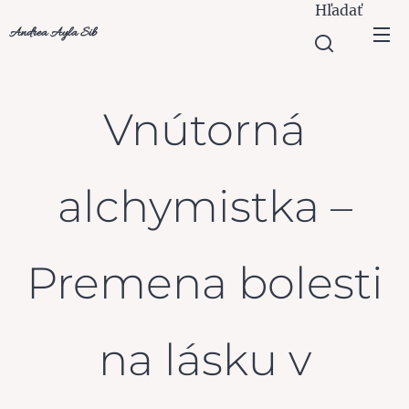
Hľadať
Andrea Ayla Sib
Vnútorná
alchymistka –
Premena bolesti
na lásku v